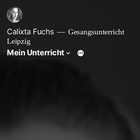
Zum
Inhalt
springen
Calixta Fuchs
Gesangsunterricht
Leipzig
Mein Unterricht