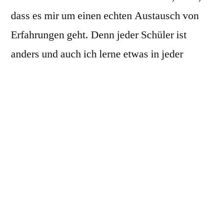
dass es mir um einen echten Austausch von
Erfahrungen geht. Denn jeder Schüler ist
anders und auch ich lerne etwas in jeder
Stunde.
Weil ich den ganzen Menschen sehe,
unterrichte ich nicht nur Singen in meinem
Gesangsunterricht, sondern arbeite auch an
der Sprechstimme, dem Auftritt und der
Körperspannung. Manche Schüler kommen
z. B. nur für Sprech- oder Auftrittstraining zu
mir.