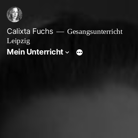
Zum
Inhalt
springen
Calixta Fuchs
Gesangsunterricht
Leipzig
Mein Unterricht